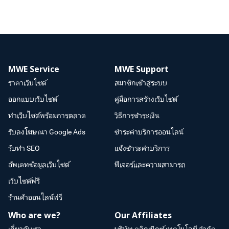
MWE Service
MWE Support
ราคาเว็บไซต์
สมาชิกเข้าสู่ระบบ
ออกแบบเว็บไซต์
คู่มือการสร้างเว็บไซต์
ทำเว็บไซต์พร้อมการตลาด
วิธีการชำระเงิน
รับลงโฆษณา Google Ads
ชำระค่าบริการออนไลน์
รับทำ SEO
แจ้งชำระค่าบริการ
อัพเดทข้อมูลเว็บไซต์
ฟีเจอร์และความสามารถ
เว็บไซต์ฟรี
ร้านค้าออนไลน์ฟรี
Who are we?
Our Affiliates