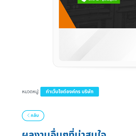
หมวดหมู่:
ทำเว็บไซต์องค์กร บริษัท
กลับ
ผลงานอื่นๆที่น่าสนใจ