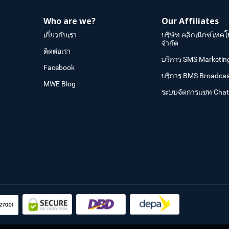
Who are we?
Our Affiliates
เกี่ยวกับเรา
บริษัท คลิกเน็กซ์ เทคโ
จำกัด
ติดต่อเรา
บริการ SMS Marketin
Facebook
บริการ BMS Broadcas
MWE Blog
ระบบจัดการแชท Cha