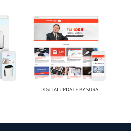
DIGITALUPDATE BY SURA