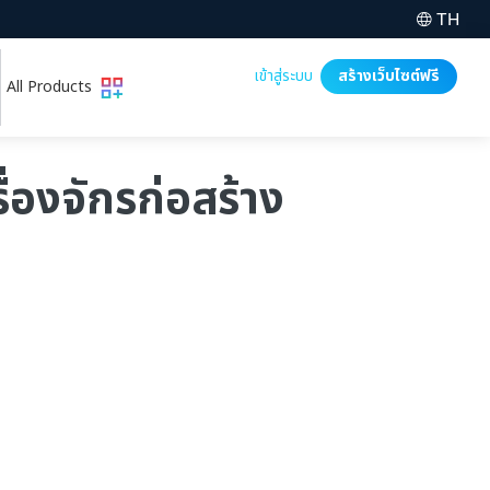
TH
เข้าสู่ระบบ
สร้างเว็บไซต์ฟรี
All Products
ื่องจักรก่อสร้าง