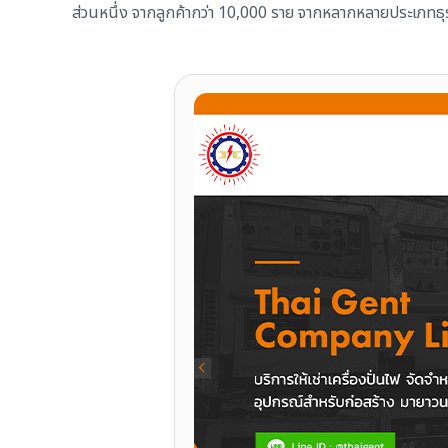
ส่วนหนึ่ง จากลูกค้ากว่า 10,000 ราย จากหลากหลายประเภทธุรกิ