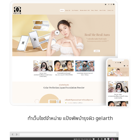
ทำเว็บไซต์จำหน่าย แป้งพัพบำรุงผิว gelarth