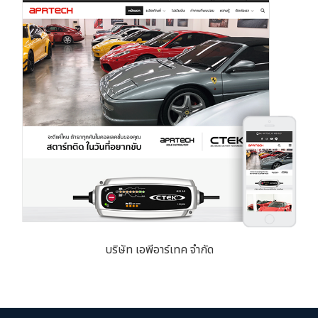
บริษัท เอพีอาร์เทค จำกัด