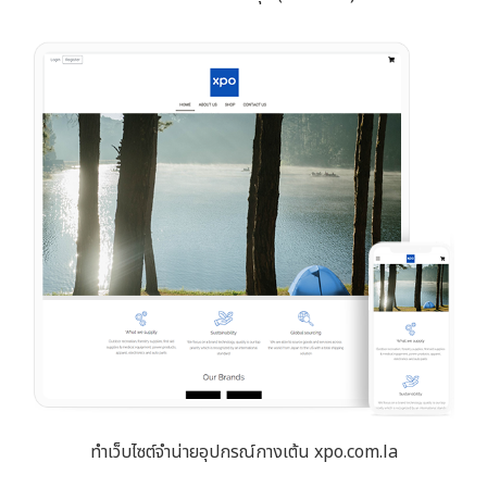
ทำเว็บไซต์จำน่ายอุปกรณ์กางเต้น xpo.com.la