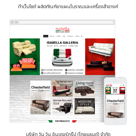
ทำเว็บไซต์ ผลิตภัณฑ์ยาแผนโบราณและเครื่องสำอางค์
บริษัท วิน วิน อินเตอร์กรุ๊ป (ไทยแลนด์) จำกัด