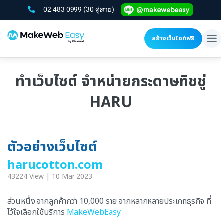
02 483 0999
(30 คู่สาย)
สร้างเว็บไซต์ฟรี
To
na
ทำเว็บไซต์ จำหน่ายกระดาษทิชชู่
HARU
ตัวอย่างเว็บไซต์
harucotton.com
43224 View | 10 Mar 2023
ส่วนหนึ่ง จากลูกค้ากว่า 10,000 ราย จากหลากหลายประเภทธุรกิจ ที่
ไว้ใจเลือกใช้บริการ
MakeWebEasy