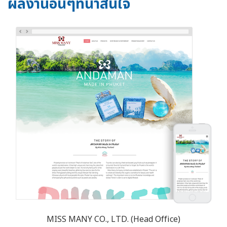
ผลงานอื่นๆที่น่าสนใจ
MISS MANY CO., LTD. (Head Office)