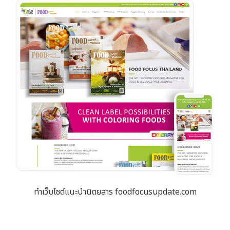
ทำเว็บไซต์แนะนำนิตยสาร foodfocusupdate.com