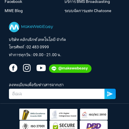
Facebook
บริการ BMS Broadcasting
MWE Blog
ระบบจัดการแชท Chatcone
บริษัท คลิกเน็กซ์ เทคโนโลยี จำกัด
โทรศัพท์ :
02 483 0999
ทำการทุกวัน : 09.00 - 21.00 น.
ลงทะเบียนเพื่อรับข่าวสารจากเรา