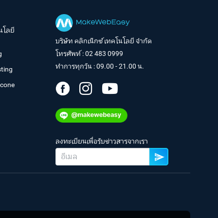
นโลยี
บริษัท คลิกเน็กซ์ เทคโนโลยี จำกัด
g
โทรศัพท์ :
02 483 0999
ทำการทุกวัน : 09.00 - 21.00 น.
ting
tcone
ลงทะเบียนเพื่อรับข่าวสารจากเรา