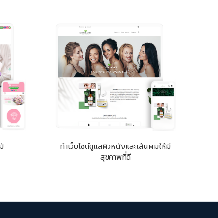
ม้
ทำเว็บไซต์ดูแลผิวหนังและเส้นผมให้มี
สุขภาพที่ดี