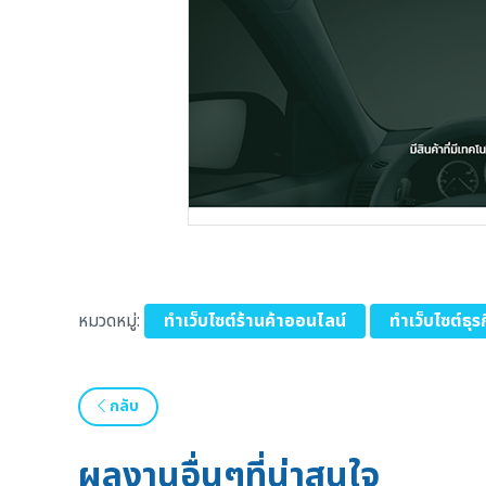
หมวดหมู่:
ทำเว็บไซต์ร้านค้าออนไลน์
ทำเว็บไซต์ธุ
กลับ
ผลงานอื่นๆที่น่าสนใจ