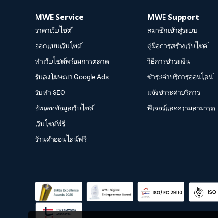
MWE Service
MWE Support
ราคาเว็บไซต์
สมาชิกเข้าสู่ระบบ
ออกแบบเว็บไซต์
คู่มือการสร้างเว็บไซต์
ทำเว็บไซต์พร้อมการตลาด
วิธีการชำระเงิน
รับลงโฆษณา Google Ads
ชำระค่าบริการออนไลน์
รับทำ SEO
แจ้งชำระค่าบริการ
อัพเดทข้อมูลเว็บไซต์
ฟีเจอร์และความสามารถ
เว็บไซต์ฟรี
ร้านค้าออนไลน์ฟรี