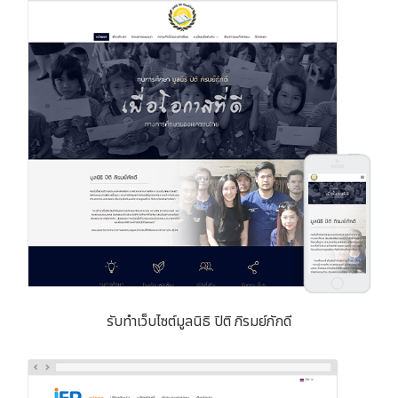
รับทำเว็บไซต์มูลนิธิ ปิติ ภิรมย์ภักดี