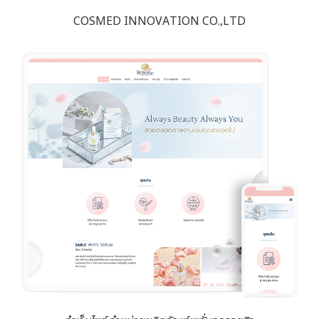
COSMED INNOVATION CO.,LTD