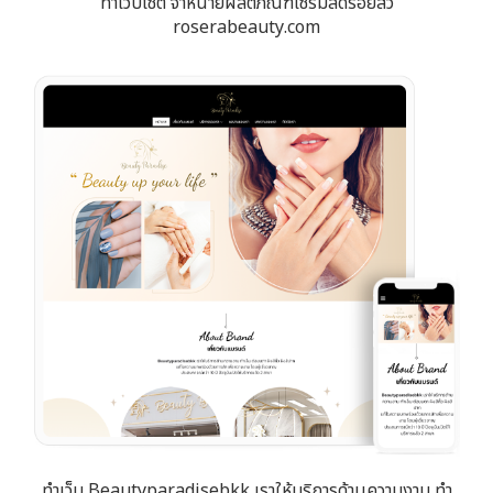
ทำเว็บไซต์ จำหน่ายผลิตภัณฑ์เซรั่มลดรอยสิว
roserabeauty.com
ทำเว็บ Beautyparadisebkk เราให้บริการด้านความงาม ทำ