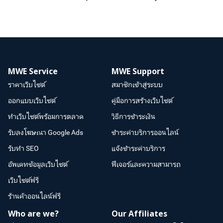
MWE Service
MWE Support
ราคาเว็บไซต์
สมาชิกเข้าสู่ระบบ
ออกแบบเว็บไซต์
คู่มือการสร้างเว็บไซต์
ทำเว็บไซต์พร้อมการตลาด
วิธีการชำระเงิน
รับลงโฆษณา Google Ads
ชำระค่าบริการออนไลน์
รับทำ SEO
แจ้งชำระค่าบริการ
อัพเดทข้อมูลเว็บไซต์
ฟีเจอร์และความสามารถ
เว็บไซต์ฟรี
ร้านค้าออนไลน์ฟรี
Who are we?
Our Affiliates