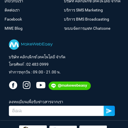
เกี่ยวกับเรา
บริษัท คลิกเน็กซ์ เทคโนโลยี จำกัด
ติดต่อเรา
บริการ SMS Marketing
Facebook
บริการ BMS Broadcasting
MWE Blog
ระบบจัดการแชท Chatcone
บริษัท คลิกเน็กซ์ เทคโนโลยี จำกัด
โทรศัพท์ :
02 483 0999
ทำการทุกวัน : 09.00 - 21.00 น.
ลงทะเบียนเพื่อรับข่าวสารจากเรา