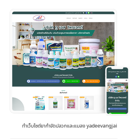
ทำเว็บไซต์ยากำจัดปลวกและแมลง yadeevangjai