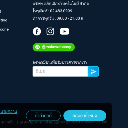
บริษัท คลิกเน็กซ์ เทคโนโลยี จำกัด
g
โทรศัพท์ :
02 483 0999
ทำการทุกวัน : 09.00 - 21.00 น.
ting
tcone
ลงทะเบียนเพื่อรับข่าวสารจากเรา
ยบายความ
ตั้งค่าคุกกี้
ยอมรับทั้งหมด
นส่วนตัว
|
เลขทะเบียนพาณิชย์อิเล็กทรอนิกส์ 0105544115396