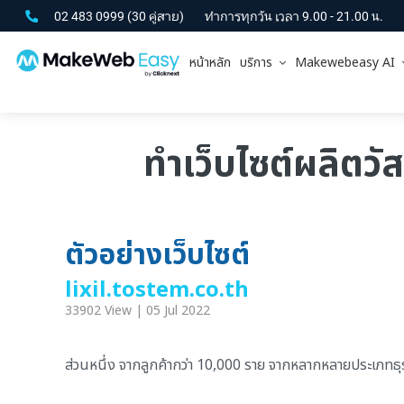
02 483 0999
(30 คู่สาย)
ทำการทุกวัน เวลา 9.00 - 21.00 น.
หน้าหลัก
บริการ
Makewebeasy AI
ทำเว็บไซต์ผลิตวัส
ตัวอย่างเว็บไซต์
lixil.tostem.co.th
33902 View | 05 Jul 2022
ส่วนหนึ่ง จากลูกค้ากว่า 10,000 ราย จากหลากหลายประเภทธุรกิ