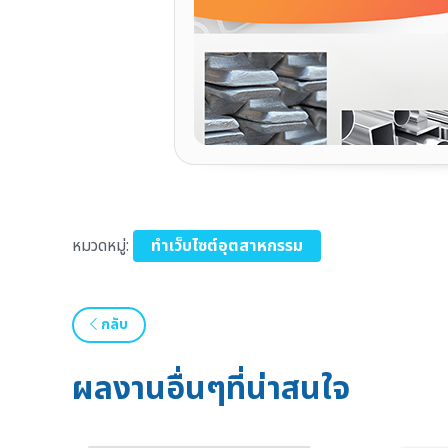
หมวดหมู่:
ทำเว็บไซต์อุตสาหกรรม
กลับ
ผลงานอื่นๆที่น่าสนใจ