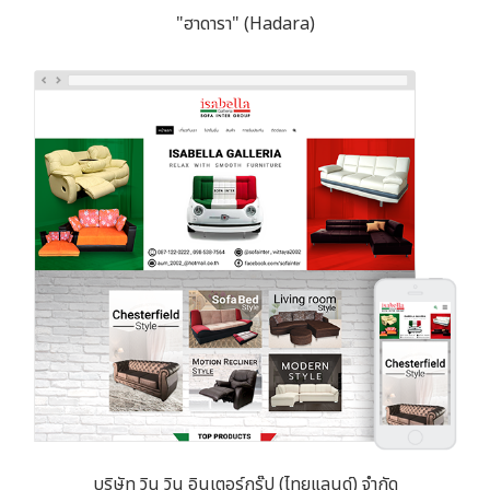
"ฮาดารา" (Hadara)
บริษัท วิน วิน อินเตอร์กรุ๊ป (ไทยแลนด์) จำกัด