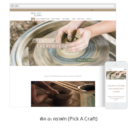
พิค อะ คราฟท (Pick A Craft)