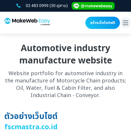
02 483 0999
(30 คู่สาย)
สร้างเว็บไซต์ฟรี
To
na
Automotive industry
manufacture website
Website portfolio for automotive industry in
the manufacture of Motorcycle Chain products;
Oil, Water, Fuel & Cabin Filter, and also
Industrial Chain - Conveyor.
ตัวอย่างเว็บไซต์
fscmastra.co.id