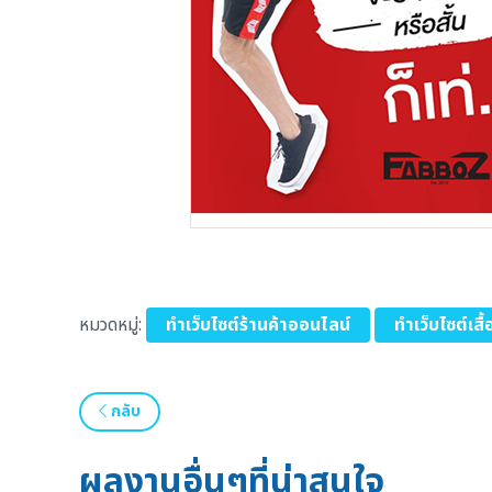
หมวดหมู่:
ทำเว็บไซต์ร้านค้าออนไลน์
ทำเว็บไซต์เสื
กลับ
ผลงานอื่นๆที่น่าสนใจ