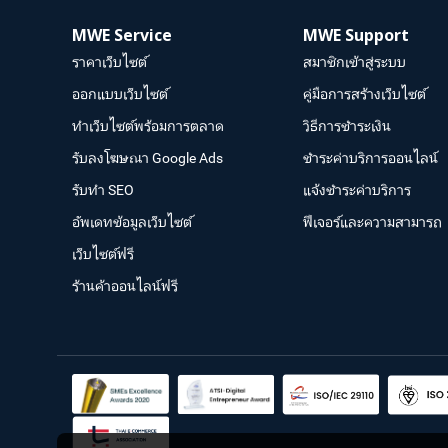
MWE Service
MWE Support
ราคาเว็บไซต์
สมาชิกเข้าสู่ระบบ
ออกแบบเว็บไซต์
คู่มือการสร้างเว็บไซต์
ทำเว็บไซต์พร้อมการตลาด
วิธีการชำระเงิน
รับลงโฆษณา Google Ads
ชำระค่าบริการออนไลน์
รับทำ SEO
แจ้งชำระค่าบริการ
อัพเดทข้อมูลเว็บไซต์
ฟีเจอร์และความสามารถ
เว็บไซต์ฟรี
ร้านค้าออนไลน์ฟรี