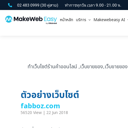
02 483 0999
(30 คู่สาย)
ทำการทุกวัน เวลา 9.00 - 21.00 น.
หน้าหลัก
บริการ
Makewebeasy AI
ทำเว็บไซต์ร้านค้าออนไลน์ ,เว็บขายของ,เว็บขายของออน
ตัวอย่างเว็บไซต์
fabboz.com
56520 View | 22 Jun 2018