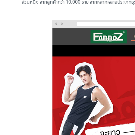
ส่วนหนึ่ง จากลูกค้ากว่า 10,000 ราย จากหลากหลายประเภทธุรกิ