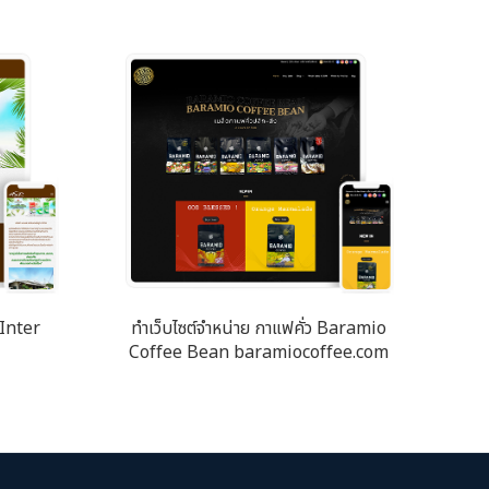
 Inter
ทำเว็บไซต์จำหน่าย กาแฟคั่ว Baramio
Coffee Bean baramiocoffee.com