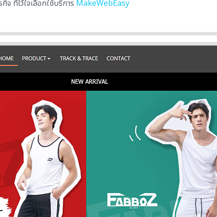
จ ที่ไว้ใจเลือกใช้บริการ
MakeWebEasy