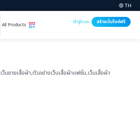
TH
เข้าสู่ระบบ
สร้างเว็บไซต์ฟรี
All Products
ขายเสื้อผ้า,ตัวอย่างเว็บเสื้อผ้าแฟชั่น,เว็บเสื้อผ้า