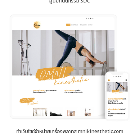
ศูนย์ทันตกรรม SDC
ทำเว็บไซต์จำหน่ายเครื่องพิลาทิส mnikinesthetic.com