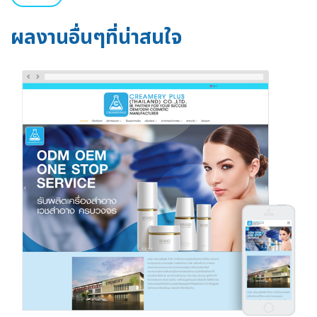
ผลงานอื่นๆที่น่าสนใจ