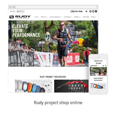
Rudy project shop online