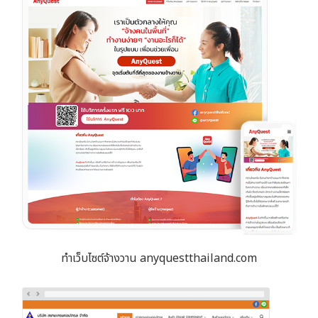
ทำเว็บไซต์จ้างวาน anyquestthailand.com