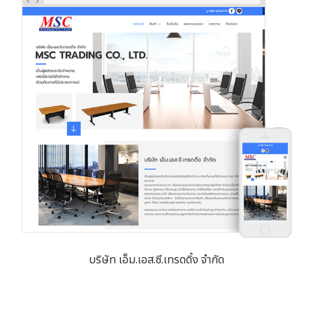
บริษัท เอ็ม.เอส.ซี.เทรดดิ้ง จำกัด