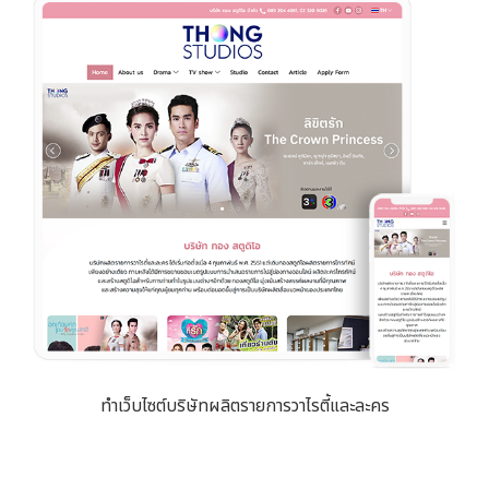
ทำเว็บไซต์บริษัทผลิตรายการวาไรตี้และละคร