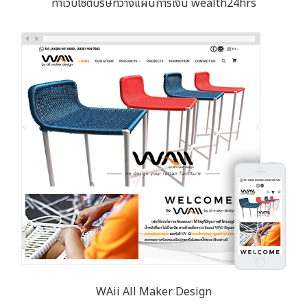
ทำเว็บไซต์บริษัทวางแผนการเงิน wealth24hrs
WAii All Maker Design