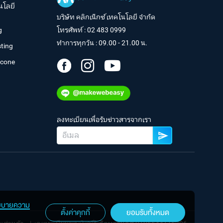
นโลยี
บริษัท คลิกเน็กซ์ เทคโนโลยี จำกัด
g
โทรศัพท์ :
02 483 0999
ทำการทุกวัน : 09.00 - 21.00 น.
ting
tcone
ลงทะเบียนเพื่อรับข่าวสารจากเรา
ยบายความ
ตั้งค่าคุกกี้
ยอมรับทั้งหมด