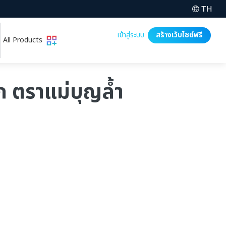
TH
เข้าสู่ระบบ
สร้างเว็บไซต์ฟรี
All Products
ก ตราแม่บุญล้ำ