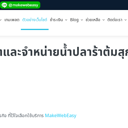
เทมเพลต
ตัวอย่างเว็บไซต์
ชำระเงิน
Blog
ช่วยเหลือ
ติดต่อเรา
ิตและจำหน่ายน้ำปลาร้าต้มสุ
จ ที่ไว้ใจเลือกใช้บริการ
MakeWebEasy