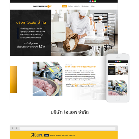
บริษัท ไอแฮฟ จำกัด