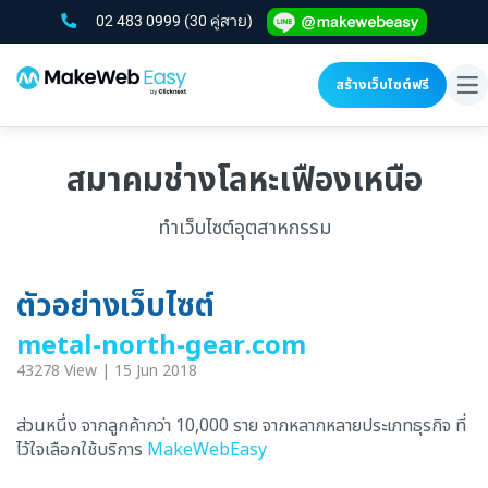
02 483 0999
(30 คู่สาย)
สร้างเว็บไซต์ฟรี
To
na
สมาคมช่างโลหะเฟืองเหนือ
ทำเว็บไซต์อุตสาหกรรม
ตัวอย่างเว็บไซต์
metal-north-gear.com
43278 View | 15 Jun 2018
ส่วนหนึ่ง จากลูกค้ากว่า 10,000 ราย จากหลากหลายประเภทธุรกิจ ที่
ไว้ใจเลือกใช้บริการ
MakeWebEasy