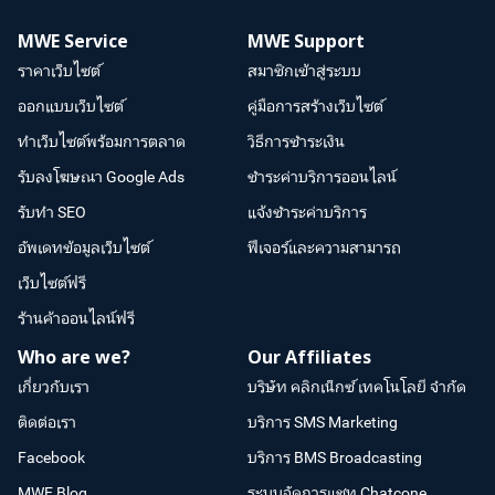
MWE Service
MWE Support
ราคาเว็บไซต์
สมาชิกเข้าสู่ระบบ
ออกแบบเว็บไซต์
คู่มือการสร้างเว็บไซต์
ทำเว็บไซต์พร้อมการตลาด
วิธีการชำระเงิน
รับลงโฆษณา Google Ads
ชำระค่าบริการออนไลน์
รับทำ SEO
แจ้งชำระค่าบริการ
อัพเดทข้อมูลเว็บไซต์
ฟีเจอร์และความสามารถ
เว็บไซต์ฟรี
ร้านค้าออนไลน์ฟรี
Who are we?
Our Affiliates
เกี่ยวกับเรา
บริษัท คลิกเน็กซ์ เทคโนโลยี จำกัด
ติดต่อเรา
บริการ SMS Marketing
Facebook
บริการ BMS Broadcasting
MWE Blog
ระบบจัดการแชท Chatcone