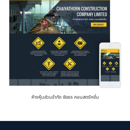
ห้างหุ้นส่วนจำกัด ชัยธร คอนสตรัคชั่น