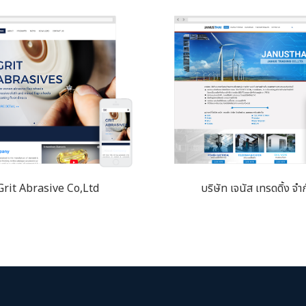
Grit Abrasive Co,Ltd
บริษัท เจนัส เทรดดิ้ง จำ