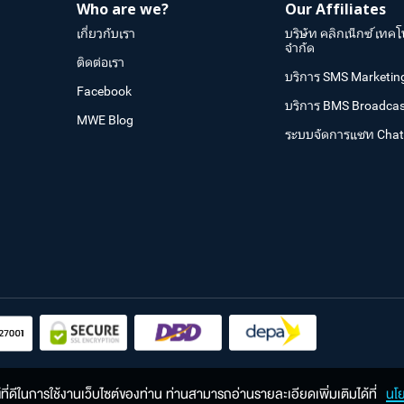
Who are we?
Our Affiliates
เกี่ยวกับเรา
บริษัท คลิกเน็กซ์ เทคโ
จำกัด
ติดต่อเรา
บริการ SMS Marketin
Facebook
บริการ BMS Broadcas
MWE Blog
ระบบจัดการแชท Cha
ณ์ที่ดีในการใช้งานเว็บไซต์ของท่าน ท่านสามารถอ่านรายละเอียดเพิ่มเติมได้ที่
นโ