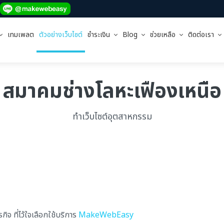
เทมเพลต
ตัวอย่างเว็บไซต์
ชำระเงิน
Blog
ช่วยเหลือ
ติดต่อเรา
สมาคมช่างโลหะเฟืองเหนือ
ทำเว็บไซต์อุตสาหกรรม
จ ที่ไว้ใจเลือกใช้บริการ
MakeWebEasy