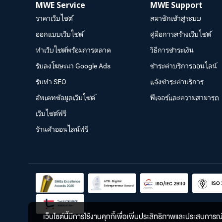
MWE Service
MWE Support
ราคาเว็บไซต์
สมาชิกเข้าสู่ระบบ
ออกแบบเว็บไซต์
คู่มือการสร้างเว็บไซต์
ทำเว็บไซต์พร้อมการตลาด
วิธีการชำระเงิน
รับลงโฆษณา Google Ads
ชำระค่าบริการออนไลน์
รับทำ SEO
แจ้งชำระค่าบริการ
อัพเดทข้อมูลเว็บไซต์
ฟีเจอร์และความสามารถ
เว็บไซต์ฟรี
ร้านค้าออนไลน์ฟรี
เว็บไซต์นี้มีการใช้งานคุกกี้เพื่อเพิ่มประสิทธิภาพและประสบการ