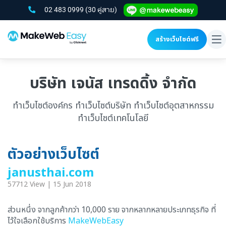
02 483 0999
(30 คู่สาย)
สร้างเว็บไซต์ฟรี
To
na
บริษัท เจนัส เทรดดิ้ง จำกัด
ทำเว็บไซต์องค์กร ทำเว็บไซต์บริษัท ทำเว็บไซต์อุตสาหกรรม
ทำเว็บไซต์เทคโนโลยี
ตัวอย่างเว็บไซต์
janusthai.com
57712 View | 15 Jun 2018
ส่วนหนึ่ง จากลูกค้ากว่า 10,000 ราย จากหลากหลายประเภทธุรกิจ ที่
ไว้ใจเลือกใช้บริการ
MakeWebEasy