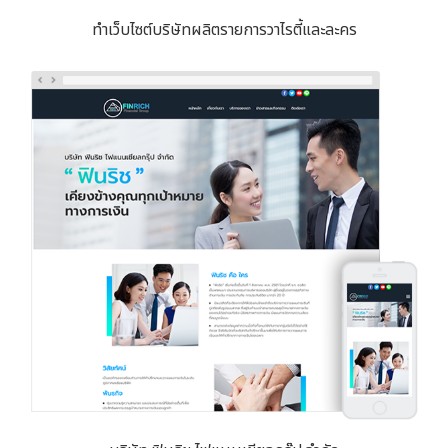
ทำเว็บไซต์บริษัทผลิตรายการวาไรตี้และละคร