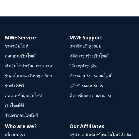
MWE Service
MWE Support
ราคาเว็บไซต์
สมาชิกเข้าสู่ระบบ
ออกแบบเว็บไซต์
คู่มือการสร้างเว็บไซต์
ทำเว็บไซต์พร้อมการตลาด
วิธีการชำระเงิน
รับลงโฆษณา Google Ads
ชำระค่าบริการออนไลน์
รับทำ SEO
แจ้งชำระค่าบริการ
อัพเดทข้อมูลเว็บไซต์
ฟีเจอร์และความสามารถ
เว็บไซต์ฟรี
ร้านค้าออนไลน์ฟรี
Who are we?
Our Affiliates
เกี่ยวกับเรา
บริษัท คลิกเน็กซ์ เทคโนโลยี จำกัด