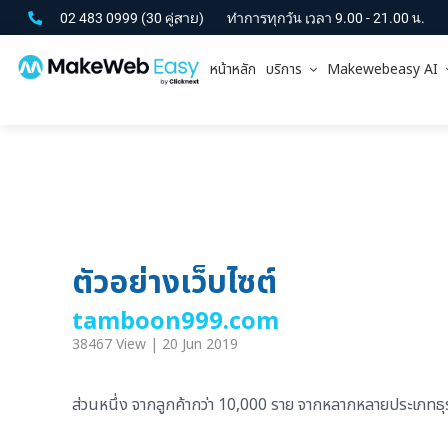
02 483 0999
(30 คู่สาย)
ทำการทุกวัน เวลา 9.00 - 21.00 น.
หน้าหลัก
บริการ
Makewebeasy AI
ตัวอย่างเว็บไซต์
tamboon999.com
38467 View | 20 Jun 2019
ส่วนหนึ่ง จากลูกค้ากว่า 10,000 ราย จากหลากหลายประเภทธุรกิ