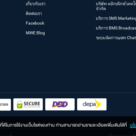
เกี่ยวกับเรา
บริษัท คลิกเน็กซ์ เทคโ
จำกัด
ติดต่อเรา
บริการ SMS Marketin
Facebook
บริการ BMS Broadcas
MWE Blog
ระบบจัดการแชท Cha
ณ์ที่ดีในการใช้งานเว็บไซต์ของท่าน ท่านสามารถอ่านรายละเอียดเพิ่มเติมได้ที่
นโ