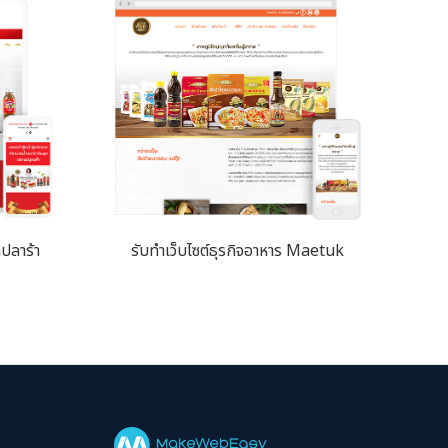
ำปลาร้า
รับทำเว็บไซต์ธุรกิจอาหาร Maetuk