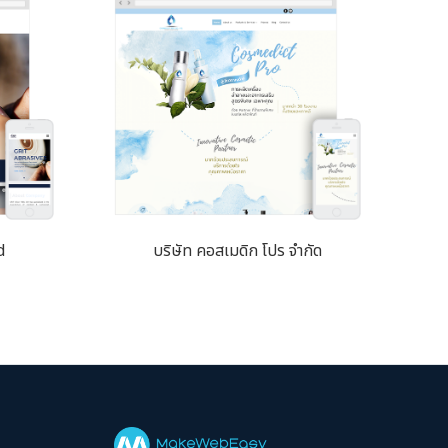
d
บริษัท คอสเมดิก โปร จำกัด