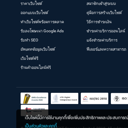
ราคาเว็บไซต์
สมาชิกเข้าสู่ระบบ
ออกแบบเว็บไซต์
คู่มือการสร้างเว็บไซต์
ทำเว็บไซต์พร้อมการตลาด
วิธีการชำระเงิน
รับลงโฆษณา Google Ads
ชำระค่าบริการออนไลน์
รับทำ SEO
แจ้งชำระค่าบริการ
อัพเดทข้อมูลเว็บไซต์
ฟีเจอร์และความสามารถ
เว็บไซต์ฟรี
ร้านค้าออนไลน์ฟรี
เว็บไซต์นี้มีการใช้งานคุกกี้เพื่อเพิ่มประสิทธิภาพและประสบการ
เป็นส่วนตัวและคุกกี้