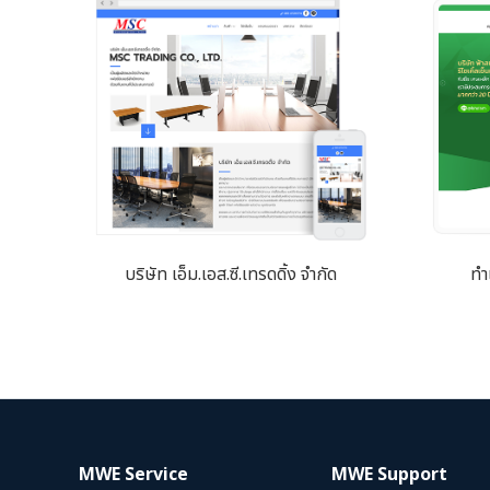
บริษัท เอ็ม.เอส.ซี.เทรดดิ้ง จำกัด
ทำเ
MWE Service
MWE Support