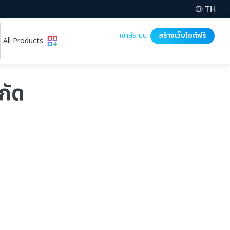
TH
เข้าสู่ระบบ
สร้างเว็บไซต์ฟรี
All Products
กัด