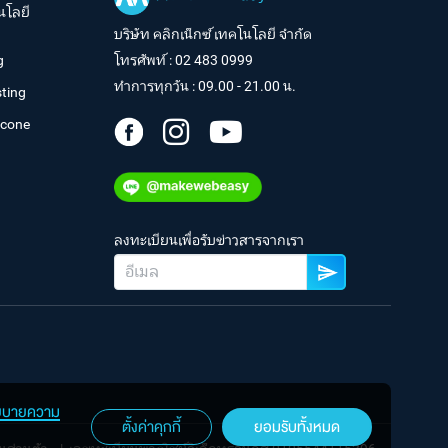
นโลยี
บริษัท คลิกเน็กซ์ เทคโนโลยี จำกัด
g
โทรศัพท์ :
02 483 0999
ทำการทุกวัน : 09.00 - 21.00 น.
ting
tcone
ลงทะเบียนเพื่อรับข่าวสารจากเรา
ยบายความ
ตั้งค่าคุกกี้
ยอมรับทั้งหมด