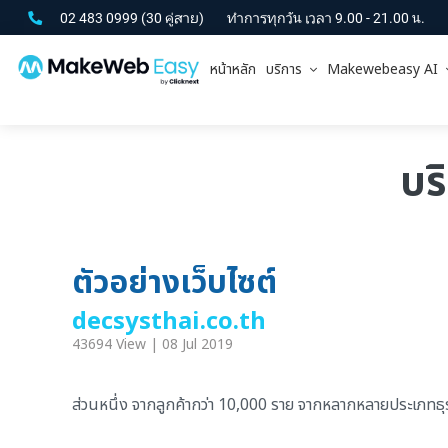
02 483 0999
(30 คู่สาย)
ทำการทุกวัน เวลา 9.00 - 21.00 น.
หน้าหลัก
บริการ
Makewebeasy AI
บร
ตัวอย่างเว็บไซต์
decsysthai.co.th
43694 View | 08 Jul 2019
ส่วนหนึ่ง จากลูกค้ากว่า 10,000 ราย จากหลากหลายประเภทธุรกิ