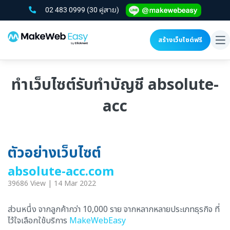
02 483 0999
(30 คู่สาย)
สร้างเว็บไซต์ฟรี
To
na
ทำเว็บไซต์รับทำบัญชี absolute-
acc
ตัวอย่างเว็บไซต์
absolute-acc.com
39686 View | 14 Mar 2022
ส่วนหนึ่ง จากลูกค้ากว่า 10,000 ราย จากหลากหลายประเภทธุรกิจ ที่
ไว้ใจเลือกใช้บริการ
MakeWebEasy