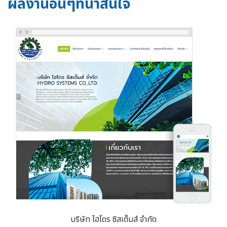
ผลงานอื่นๆที่น่าสนใจ
บริษัท ไฮโดร ซิสเต็มส์ จำกัด