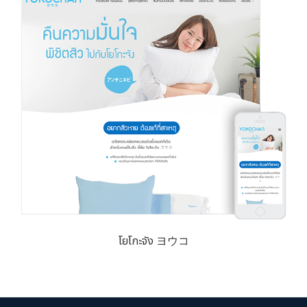
โยโกะจัง ヨウコ