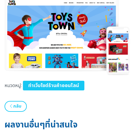
หมวดหมู่:
ทำเว็บไซต์ร้านค้าออนไลน์
กลับ
ผลงานอื่นๆที่น่าสนใจ