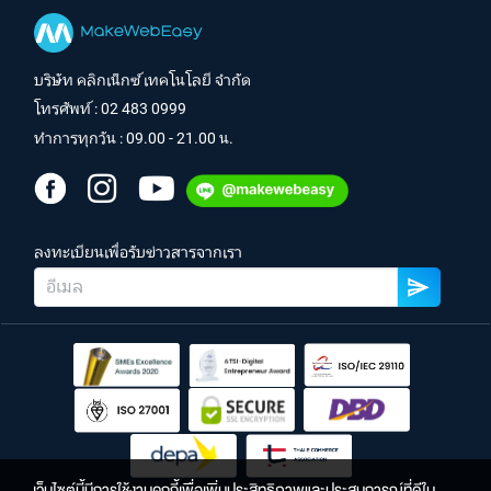
บริษัท คลิกเน็กซ์ เทคโนโลยี จำกัด
โทรศัพท์ :
02 483 0999
ทำการทุกวัน : 09.00 - 21.00 น.
ลงทะเบียนเพื่อรับข่าวสารจากเรา
เว็บไซต์นี้มีการใช้งานคุกกี้เพื่อเพิ่มประสิทธิภาพและประสบการณ์ที่ดีใน