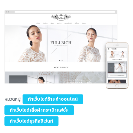
หมวดหมู่:
ทำเว็บไซต์ร้านค้าออนไลน์
ทำเว็บไซต์เสื้อผ้ากระเป๋าแฟชั่น
ทำเว็บไซต์ธุรกิจอีเว้นท์