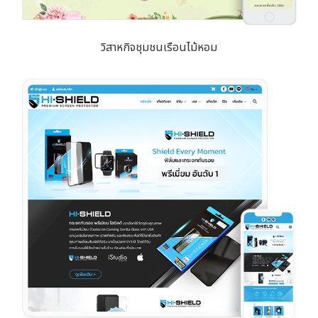
วิสาหกิจชุมชนเรือนไม้หอม