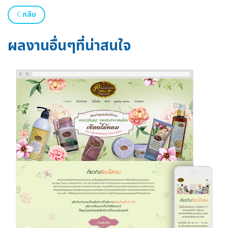
กลับ
ผลงานอื่นๆที่น่าสนใจ