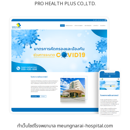
PRO HEALTH PLUS CO.,LTD.
ทำเว็บไซต์โรงพยาบาล meungnarai-hospital.com