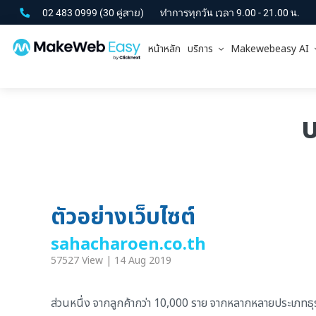
02 483 0999
(30 คู่สาย)
ทำการทุกวัน เวลา 9.00 - 21.00 น.
หน้าหลัก
บริการ
Makewebeasy AI
บ
ตัวอย่างเว็บไซต์
sahacharoen.co.th
57527 View | 14 Aug 2019
ส่วนหนึ่ง จากลูกค้ากว่า 10,000 ราย จากหลากหลายประเภทธุรกิ