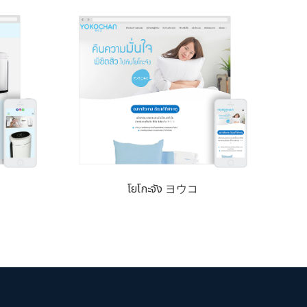
โยโกะจัง ヨウコ