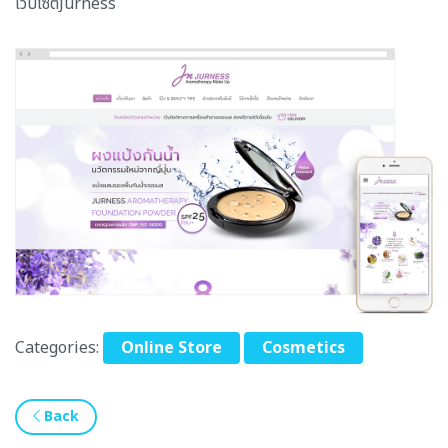
เว็บไซต์Jurness
Categories:
Online Store
Cosmetics
Back