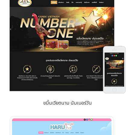
ขมิ้นเวียตนาม นัมเบอร์วัน