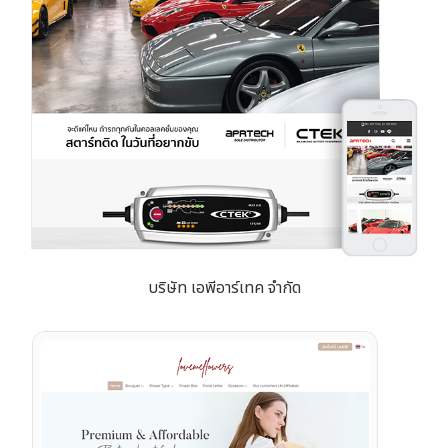
บริษัท เอพีอาร์เทค จำกัด