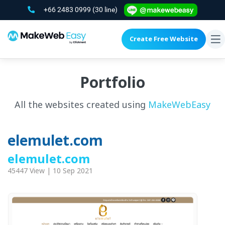
+66 2483 0999
(30 line)
Create Free Website
To
na
Portfolio
All the websites created using
MakeWebEasy
elemulet.com
elemulet.com
45447 View | 10 Sep 2021