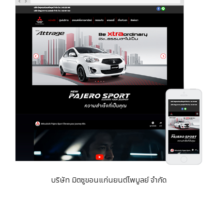
บริษัท มิตซูขอนแก่นยนต์ไพบูลย์ จำกัด