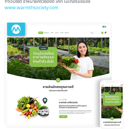
ทำเว็บไซต์ จำหน่ายครัวซองต์ เค้ก เบเกอรี่แช่แข็ง
www.warmthsociety.com