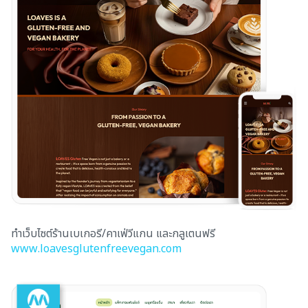
ทำเว็บไซต์ร้านเบเกอรี/คาเฟ่วีแกน และกลูเตนฟรี
www.loavesglutenfreevegan.com