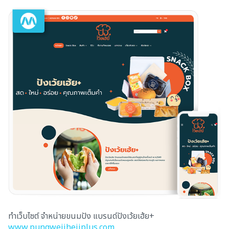
ทำเว็บไซต์ จำหน่ายขนมปัง แบรนด์ปังเว้ยเฮ้ย+
www.pungweiiheiiplus.com