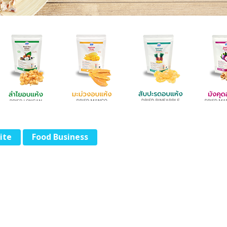
ite
Food Business