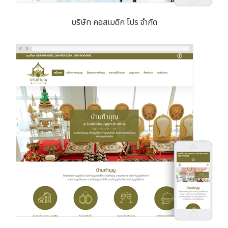
บริษัท คอสเมดิก โปร จำกัด