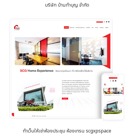
บริษัท บ้านทำบุญ จำกัด
ทำเว็บให้เช่าห้องประชุม ห้องเทรน scgxpspace