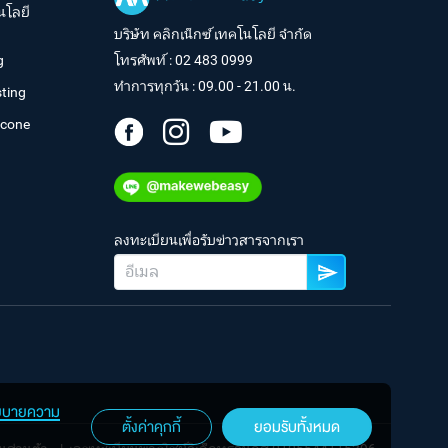
นโลยี
บริษัท คลิกเน็กซ์ เทคโนโลยี จำกัด
g
โทรศัพท์ :
02 483 0999
ทำการทุกวัน : 09.00 - 21.00 น.
ting
tcone
ลงทะเบียนเพื่อรับข่าวสารจากเรา
ยบายความ
ตั้งค่าคุกกี้
ยอมรับทั้งหมด