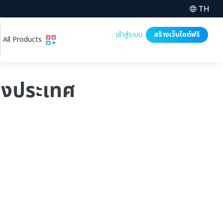
TH
เข้าสู่ระบบ
สร้างเว็บไซต์ฟรี
All Products
่างประเทศ