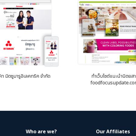
ัท มิตซูมารูอิเลคทริค จำกัด
ทำเว็บไซต์แนะนำนิตยสา
foodfocusupdate.c
Who are we?
Our Affiliates