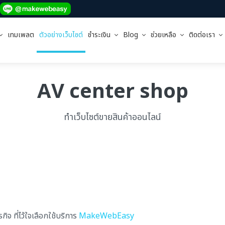
เทมเพลต
ตัวอย่างเว็บไซต์
ชำระเงิน
Blog
ช่วยเหลือ
ติดต่อเรา
AV center shop
ทำเว็บไซต์ขายสินค้าออนไลน์
จ ที่ไว้ใจเลือกใช้บริการ
MakeWebEasy