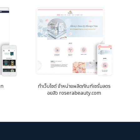
in
ทำเว็บไซต์ จำหน่ายผลิตภัณฑ์เซรั่มลดร
อยสิว roserabeauty.com