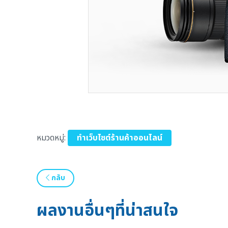
หมวดหมู่:
ทำเว็บไซต์ร้านค้าออนไลน์
กลับ
ผลงานอื่นๆที่น่าสนใจ