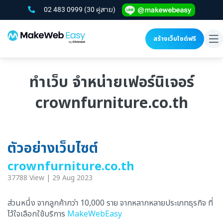
02 483 0999
(30 คู่สาย)
สร้างเว็บไซต์ฟรี
To
na
ทำเว็บ จำหน่ายเฟอร์นิเจอร์
crownfurniture.co.th
ตัวอย่างเว็บไซต์
crownfurniture.co.th
37788 View | 29 Aug 2023
ส่วนหนึ่ง จากลูกค้ากว่า 10,000 ราย จากหลากหลายประเภทธุรกิจ ที่
ไว้ใจเลือกใช้บริการ
MakeWebEasy