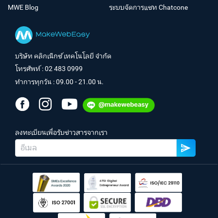
MWE Blog
ระบบจัดการแชท Chatcone
บริษัท คลิกเน็กซ์ เทคโนโลยี จำกัด
โทรศัพท์ :
02 483 0999
ทำการทุกวัน : 09.00 - 21.00 น.
ลงทะเบียนเพื่อรับข่าวสารจากเรา