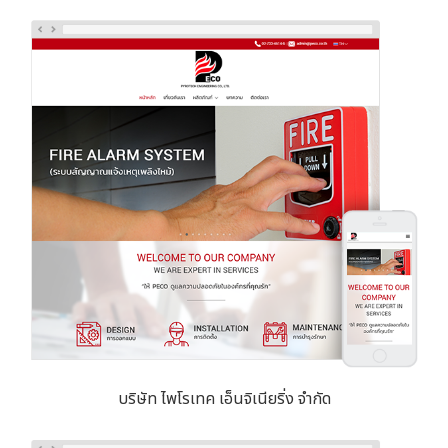
บริษัท ไพโรเทค เอ็นจิเนียริ่ง จำกัด