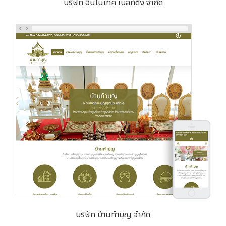
บริษัท อินโนเทค เบลท์ติ้ง จำกัด
บริษัท บ้านทำบุญ จำกัด