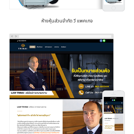
ห้างหุ้นส่วนจำกัด วี แพคเกจ