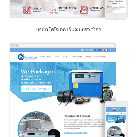
บริษัท ไพโรเทค เอ็นจิเนียริ่ง จำกัด