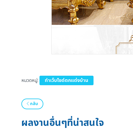
หมวดหมู่:
ทำเว็บไซต์ตกแต่งบ้าน
กลับ
ผลงานอื่นๆที่น่าสนใจ