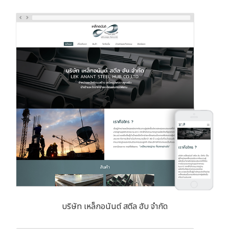
บริษัท เหล็กอนันต์ สตีล ฮับ จำกัด