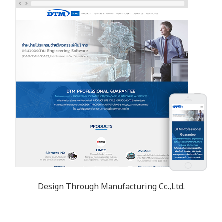
Design Through Manufacturing Co.,Ltd.