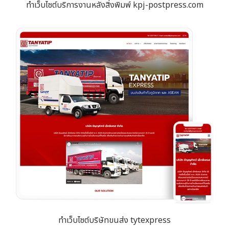
ทำเว็บไซต์บริการงานหลังสิ่งพิมพ์ kpj-postpress.com
ทำเว็บไซต์บริษัทขนส่ง tytexpress