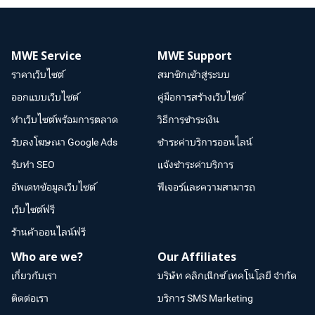
MWE Service
MWE Support
ราคาเว็บไซต์
สมาชิกเข้าสู่ระบบ
ออกแบบเว็บไซต์
คู่มือการสร้างเว็บไซต์
ทำเว็บไซต์พร้อมการตลาด
วิธีการชำระเงิน
รับลงโฆษณา Google Ads
ชำระค่าบริการออนไลน์
รับทำ SEO
แจ้งชำระค่าบริการ
อัพเดทข้อมูลเว็บไซต์
ฟีเจอร์และความสามารถ
เว็บไซต์ฟรี
ร้านค้าออนไลน์ฟรี
Who are we?
Our Affiliates
เกี่ยวกับเรา
บริษัท คลิกเน็กซ์ เทคโนโลยี จำกัด
ติดต่อเรา
บริการ SMS Marketing