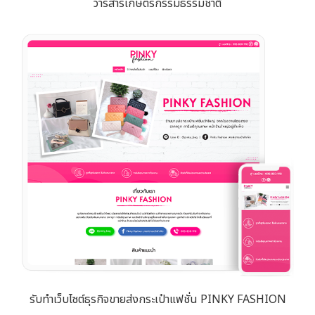
วารสารเกษตรกรรมธรรมชาติ
รับทำเว็บไซต์ธุรกิจขายส่งกระเป๋าแฟชั่น PINKY FASHION