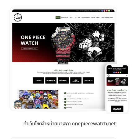
ทำเว็บไซต์จำหน่ายนาฬิกา onepiecewatch.net