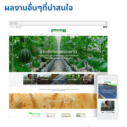
ผลงานอื่นๆที่น่าสนใจ