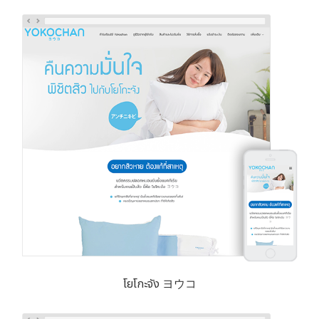
โยโกะจัง ヨウコ