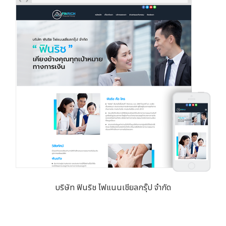
บริษัท ฟินริช ไฟแนนเชียลกรุ๊ป จำกัด