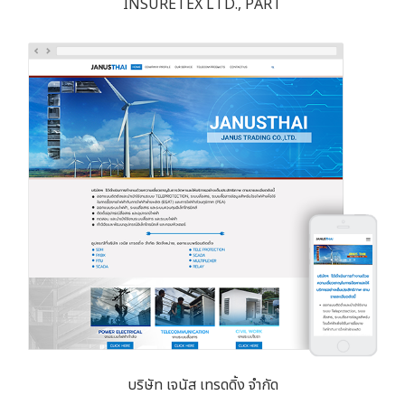
INSURETEX LTD., PART
บริษัท เจนัส เทรดดิ้ง จำกัด