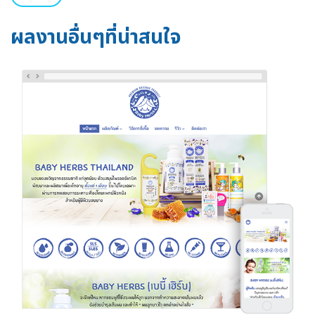
ผลงานอื่นๆที่น่าสนใจ