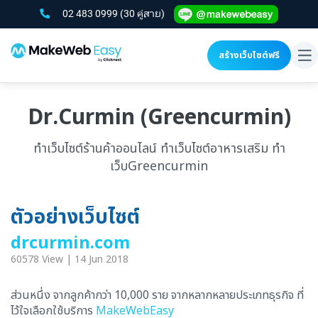
02 483 0999
(30 คู่สาย)
สร้างเว็บไซต์ฟรี
To
na
Dr.Curmin (Greencurmin)
ทำเว็บไซต์ร้านค้าออนไลน์ ทำเว็บไซต์อาหารเสริม ทำ
เว็บGreencurmin
ตัวอย่างเว็บไซต์
drcurmin.com
60578 View | 14 Jun 2018
ส่วนหนึ่ง จากลูกค้ากว่า 10,000 ราย จากหลากหลายประเภทธุรกิจ ที่
ไว้ใจเลือกใช้บริการ
MakeWebEasy