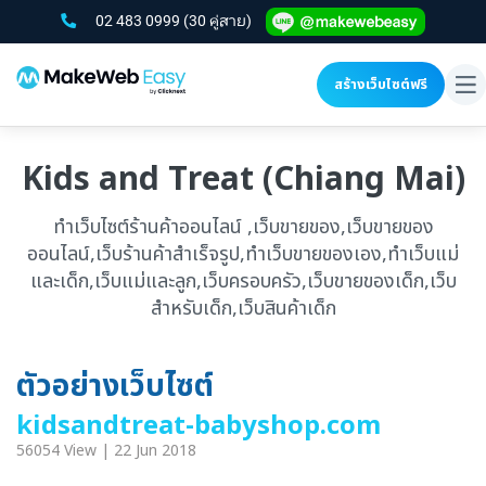
02 483 0999
(30 คู่สาย)
สร้างเว็บไซต์ฟรี
To
na
Kids and Treat (Chiang Mai)
ทำเว็บไซต์ร้านค้าออนไลน์ ,เว็บขายของ,เว็บขายของ
ออนไลน์,เว็บร้านค้าสำเร็จรูป,ทำเว็บขายของเอง,ทำเว็บแม่
และเด็ก,เว็บแม่และลูก,เว็บครอบครัว,เว็บขายของเด็ก,เว็บ
สำหรับเด็ก,เว็บสินค้าเด็ก
ตัวอย่างเว็บไซต์
kidsandtreat-babyshop.com
56054 View | 22 Jun 2018