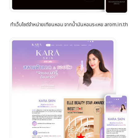
ทำเว็บไซต์จำหน่ายเทียนหอม จากน้ำมันหอมระเหย arom.in.th