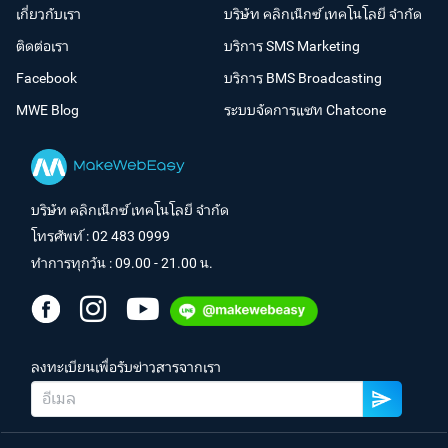
เกี่ยวกับเรา
บริษัท คลิกเน็กซ์ เทคโนโลยี จำกัด
ติดต่อเรา
บริการ SMS Marketing
Facebook
บริการ BMS Broadcasting
MWE Blog
ระบบจัดการแชท Chatcone
บริษัท คลิกเน็กซ์ เทคโนโลยี จำกัด
โทรศัพท์ :
02 483 0999
ทำการทุกวัน : 09.00 - 21.00 น.
ลงทะเบียนเพื่อรับข่าวสารจากเรา