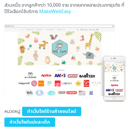
ส่วนหนึ่ง จากลูกค้ากว่า 10,000 ราย จากหลากหลายประเภทธุรกิจ ที่
ไว้ใจเลือกใช้บริการ
MakeWebEasy
หมวดหมู่:
ทำเว็บไซต์ร้านค้าออนไลน์
ทำเว็บไซต์แม่และเด็ก