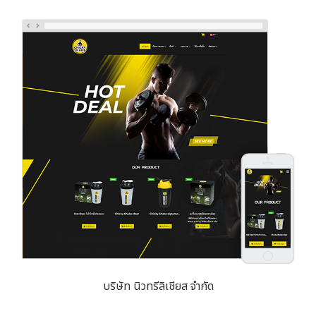
บริษัท นิวทรีลิเชียส จำกัด