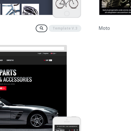
Moto
Template V.3