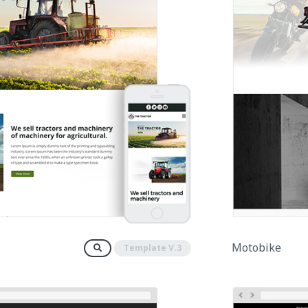
Motobike
Template V.3