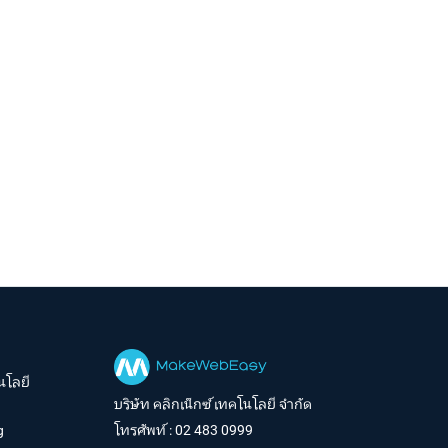
นโลยี
บริษัท คลิกเน็กซ์ เทคโนโลยี จำกัด
g
โทรศัพท์ :
02 483 0999